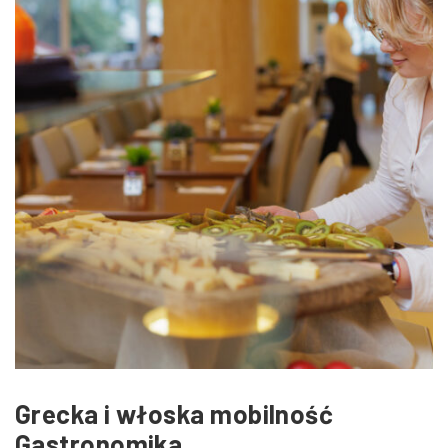
Zmniejsz czcionkę
Zwiększ czcionkę
spellcheck
Bardziej czytelny tekst
Kontrast kolorów
brightness_high
brightness_low
Jasny kontrast
Ciemny kontrast
Odnośniki
format_underlined
font_download
Podkreślanie odnośników
Zaznacz odnośniki
Grecka i włoska mobilność
cached
accessibility
Gastronomika
Zresetuj wszystkie opcje
Deklaracja dostępności