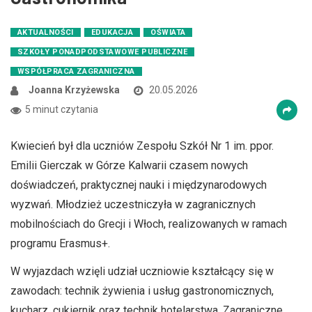
AKTUALNOŚCI
EDUKACJA
OŚWIATA
SZKOŁY PONADPODSTAWOWE PUBLICZNE
WSPÓŁPRACA ZAGRANICZNA
Joanna Krzyżewska
20.05.2026
5 minut czytania
Kwiecień był dla uczniów Zespołu Szkół Nr 1 im. ppor.
Emilii Gierczak w Górze Kalwarii czasem nowych
doświadczeń, praktycznej nauki i międzynarodowych
wyzwań. Młodzież uczestniczyła w zagranicznych
mobilnościach do Grecji i Włoch, realizowanych w ramach
programu Erasmus+.
W wyjazdach wzięli udział uczniowie kształcący się w
zawodach: technik żywienia i usług gastronomicznych,
kucharz, cukiernik oraz technik hotelarstwa. Zagraniczne