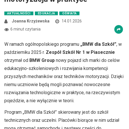
AKTUALNOŚCI
EDUKACJA
OŚWIATA
Joanna Krzyżewska
14.01.2026
6 minut czytania
W ramach ogólnopolskiego programu
„BMW dla Szkół”
, w
październiku 2025 r.
Zespół Szkół Nr 1 w Piasecznie
otrzymał od
BMW Group
nowy pojazd ich marki do celów
edukacyjno-szkoleniowych i rozwijania kompetencji
przyszłych mechaników oraz techników motoryzacji. Dzięki
niemu uczniowie będą mogli poznawać nowoczesne
rozwiązania technologiczne w praktyce, na rzeczywistym
pojeździe, a nie wyłącznie w teorii.
Program „BMW dla Szkół” skierowany jest do szkół
technicznych oraz uczelni. Placówki biorące w nim udział
mogą otrzymać samochody i zestawy części do