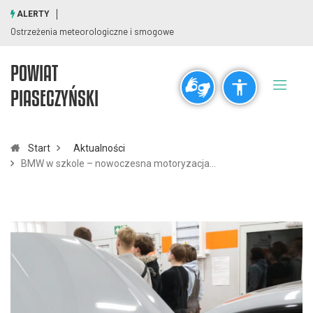
ALERTY
Ostrzeżenia meteorologiczne i smogowe
POWIAT
Ogólne
PIASECZYŃSKI
visibility_off
title
Wyłącz błyski
Zaznaczanie nagłówków
Start
Aktualności
BMW w szkole – nowoczesna motoryzacja…
Rozdzielczość
zoom_out
zoom_in
Pomniejsz
Powiększ
Czcionki
remove_circle_outline
add_circle_outline