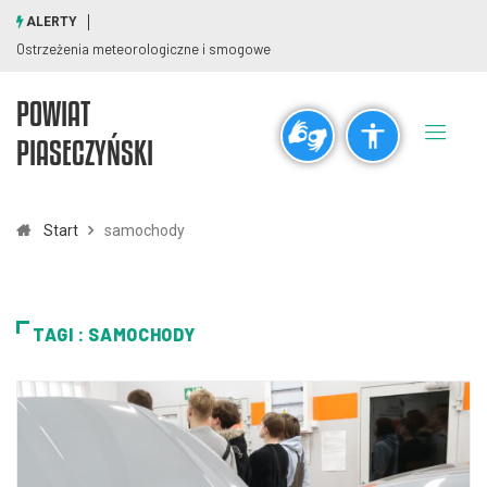
ALERTY
Ostrzeżenia meteorologiczne i smogowe
POWIAT
Ogólne
PIASECZYŃSKI
visibility_off
title
Wyłącz błyski
Zaznaczanie nagłówków
Start
samochody
Rozdzielczość
zoom_out
zoom_in
TAGI : SAMOCHODY
Pomniejsz
Powiększ
Czcionki
remove_circle_outline
add_circle_outline