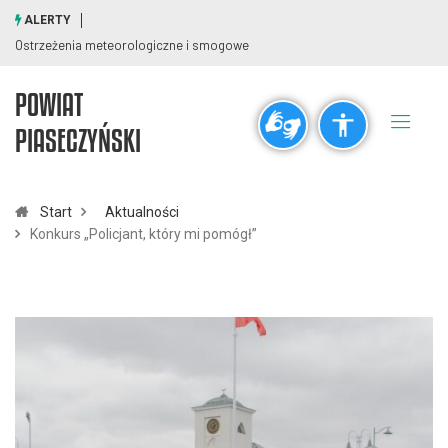
ALERTY
Ostrzeżenia meteorologiczne i smogowe
POWIAT
Ogólne
PIASECZYŃSKI
visibility_off
title
Wyłącz błyski
Zaznaczanie nagłówków
Start
Aktualności
Konkurs „Policjant, który mi pomógł”
Rozdzielczość
zoom_out
zoom_in
Pomniejsz
Powiększ
Czcionki
remove_circle_outline
add_circle_outline