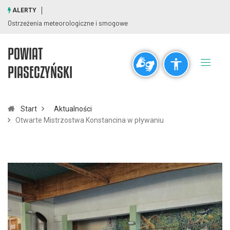
ALERTY
Ostrzeżenia meteorologiczne i smogowe
POWIAT
Ogólne
PIASECZYŃSKI
visibility_off
title
Wyłącz błyski
Zaznaczanie nagłówków
Start
Aktualności
Otwarte Mistrzostwa Konstancina w pływaniu
Rozdzielczość
zoom_out
zoom_in
Pomniejsz
Powiększ
Czcionki
remove_circle_outline
add_circle_outline