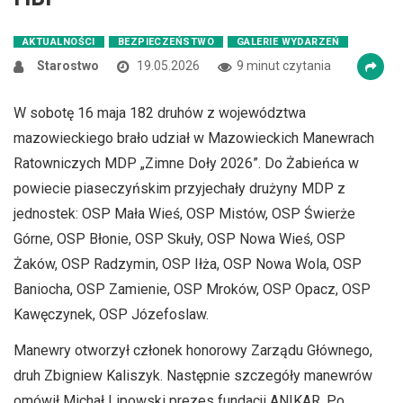
AKTUALNOŚCI
BEZPIECZEŃSTWO
GALERIE WYDARZEŃ
Starostwo
19.05.2026
9 minut czytania
W sobotę 16 maja 182 druhów z województwa
mazowieckiego brało udział w Mazowieckich Manewrach
Ratowniczych MDP „Zimne Doły 2026”. Do Żabieńca w
powiecie piaseczyńskim przyjechały drużyny MDP z
jednostek: OSP Mała Wieś, OSP Mistów, OSP Świerże
Górne, OSP Błonie, OSP Skuły, OSP Nowa Wieś, OSP
Żaków, OSP Radzymin, OSP Iłża, OSP Nowa Wola, OSP
Baniocha, OSP Zamienie, OSP Mroków, OSP Opacz, OSP
Kawęczynek, OSP Józefoslaw.
Manewry otworzył członek honorowy Zarządu Głównego,
druh Zbigniew Kaliszyk. Następnie szczegóły manewrów
omówił Michał Lipowski prezes fundacji ANIKAR. Po