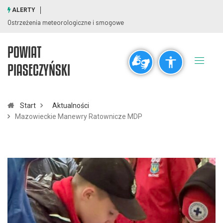
ALERTY
Ostrzeżenia meteorologiczne i smogowe
POWIAT
Ogólne
PIASECZYŃSKI
visibility_off
title
Wyłącz błyski
Zaznaczanie nagłówków
Start
Aktualności
Mazowieckie Manewry Ratownicze MDP
Rozdzielczość
zoom_out
zoom_in
Pomniejsz
Powiększ
Czcionki
remove_circle_outline
add_circle_outline