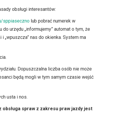
ady obsługi interesantów:
u/sppiaseczno
lub pobrać numerek w
u do urzędu „informujemy” automat o tym, że
i i „wpuszcza” nas do okienka. System ma
cia.
wydziału. Dopuszczalna liczba osób nie może
eresanci będą mogli w tym samym czasie wejść
h usta i nos.
z obsługa spraw z zakresu praw jazdy jest