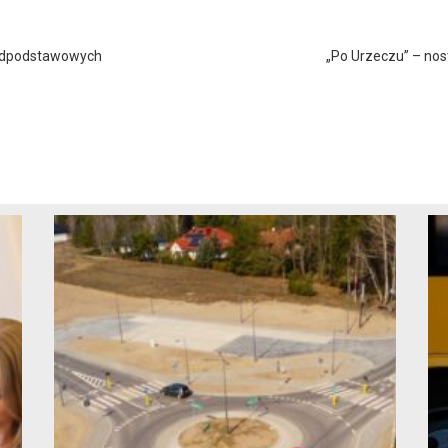
nadpodstawowych
„Po Urzeczu” – no