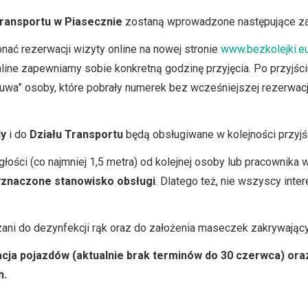
Transportu w Piasecznie
zostaną wprowadzone następujące zas
ać rezerwacji wizyty online na nowej stronie
www.bezkolejki.e
nline zapewniamy sobie konkretną godzinę przyjęcia. Po przyjści
a” osoby, które pobrały numerek bez wcześniejszej rezerwacj
dy
i do
Działu Transportu
będą obsługiwane w kolejności przyjś
ści (co najmniej 1,5 metra) od kolejnej osoby lub pracownika 
wyznaczone stanowisko obsługi
. Dlatego też, nie wszyscy int
ni do dezynfekcji rąk oraz do założenia maseczek zakrywającyc
cja pojazdów (aktualnie brak terminów do 30 czerwca) ora
h.