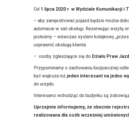
Od
1 lipca 2020 r
.
w Wydziale Komunikacji i 
– aby zarejestrować pojazd będzie można dokon
automacie w sali obsługi. Rezerwując wizytę o
jesteśmy – wówczas system kolejkowy „przesuw
usprawnić obsługę klienta.
– osoby zgłaszające się do
Działu Praw Jaz
Przypominamy o zachowaniu bezpiecznej odległo
być większa niż
jeden interesant na jedno 
do urzędu.
Interesanci wchodząc do budynku są zobowiąza
Uprzejmie informujemy, że obecnie rejestra
realizowana dla osób wcześniej umówionyc