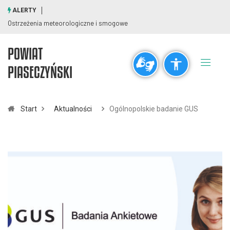
ALERTY
Ostrzeżenia meteorologiczne i smogowe
POWIAT
Ogólne
PIASECZYŃSKI
visibility_off
title
Wyłącz błyski
Zaznaczanie nagłówków
Start
Aktualności
Ogólnopolskie badanie GUS
Rozdzielczość
zoom_out
zoom_in
Pomniejsz
Powiększ
Czcionki
remove_circle_outline
add_circle_outline