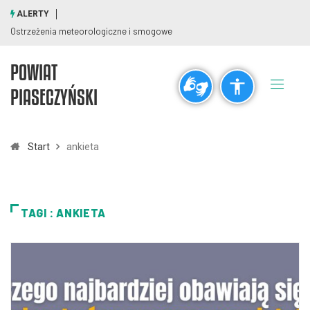
ALERTY
Ostrzeżenia meteorologiczne i smogowe
POWIAT
Ogólne
PIASECZYŃSKI
visibility_off
title
Wyłącz błyski
Zaznaczanie nagłówków
Start
ankieta
Rozdzielczość
zoom_out
zoom_in
TAGI : ANKIETA
Pomniejsz
Powiększ
Czcionki
remove_circle_outline
add_circle_outline