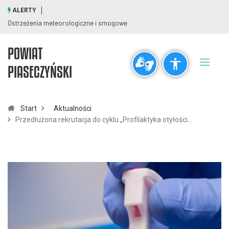
ALERTY
Ostrzeżenia meteorologiczne i smogowe
POWIAT
Ogólne
PIASECZYŃSKI
visibility_off
title
Wyłącz błyski
Zaznaczanie nagłówków
Start
Aktualności
Przedłużona rekrutacja do cyklu „Profilaktyka otyłości…
Rozdzielczość
zoom_out
zoom_in
Pomniejsz
Powiększ
Czcionki
remove_circle_outline
add_circle_outline