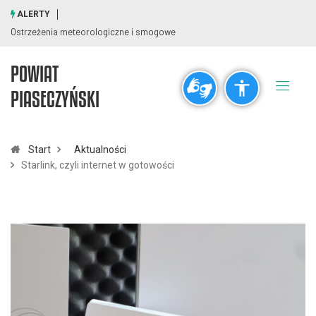
ALERTY
Ostrzeżenia meteorologiczne i smogowe
POWIAT
Ogólne
PIASECZYŃSKI
visibility_off
title
Wyłącz błyski
Zaznaczanie nagłówków
Start
Aktualności
Starlink, czyli internet w gotowości
Rozdzielczość
zoom_out
zoom_in
Pomniejsz
Powiększ
Czcionki
remove_circle_outline
add_circle_outline