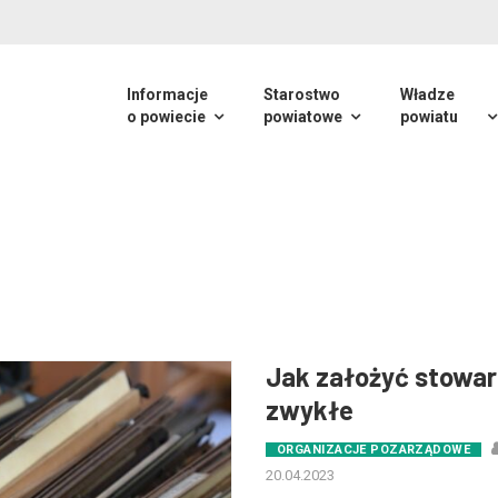
Informacje
Starostwo
Władze
o powiecie
powiatowe
powiatu
Jak założyć stowar
zwykłe
ORGANIZACJE POZARZĄDOWE
20.04.2023