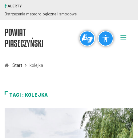
ALERTY
Ostrzeżenia meteorologiczne i smogowe
POWIAT
Ogólne
PIASECZYŃSKI
visibility_off
title
Wyłącz błyski
Zaznaczanie nagłówków
Start
kolejka
Rozdzielczość
zoom_out
zoom_in
TAGI : KOLEJKA
Pomniejsz
Powiększ
Czcionki
remove_circle_outline
add_circle_outline