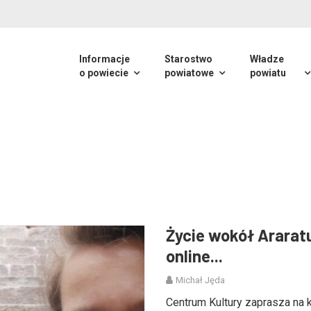
Informacje
Starostwo
Władze
o powiecie
powiatowe
powiatu
Życie wokół Ararat
online...
Michał Jęda
Centrum Kultury zaprasza na 