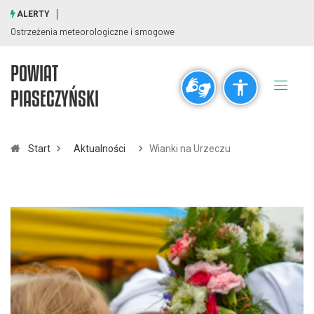
ALERTY
Ostrzeżenia meteorologiczne i smogowe
POWIAT
Ogólne
PIASECZYŃSKI
visibility_off
title
Wyłącz błyski
Zaznaczanie nagłówków
Start
Aktualności
Wianki na Urzeczu
Rozdzielczość
zoom_out
zoom_in
Pomniejsz
Powiększ
Czcionki
remove_circle_outline
add_circle_outline