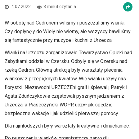
4.07.2022
8 minut czytania
W sobotę nad Cedronem wiliśmy i puszczaliśmy wianki.
Czy dopłynęły do Wisły nie wiemy, ale wszyscy bawiliśmy
się fantastycznie przy muzyce i kuchni z Urzecza.
Wianki na Urzeczu zorganizowało Towarzystwo Opieki nad
Zabytkami oddział w Czersku. Odbyły się w Czersku nad
rzeką Cedron. Główną atrakcją były warsztaty plecenia
wianków z przepięknych kwiatów. Wić wianki uczyły nas
florystki. Niezawodni URZECZEni grali i śpiewali, Patryk i
Agata Zduńczykowie częstowali pysznym jedzeniem z
Urzecza, a Piaseczyński WOPR uczył jak spędzić
bezpieczne wakacje i jak udzielić pierwszej pomocy.
Dla najmłodszych były warsztaty kreatywne i dmuchaniec.
Po puszczeniu wianków organizatorzy zaprosili