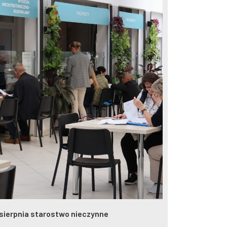
 sierpnia starostwo nieczynne
Interaktywna
publicznych