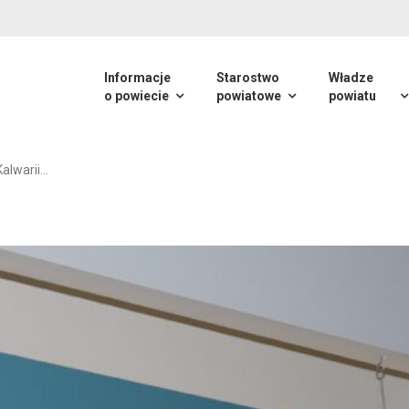
Informacje
Starostwo
Władze
o powiecie
powiatowe
powiatu
Kalwarii…