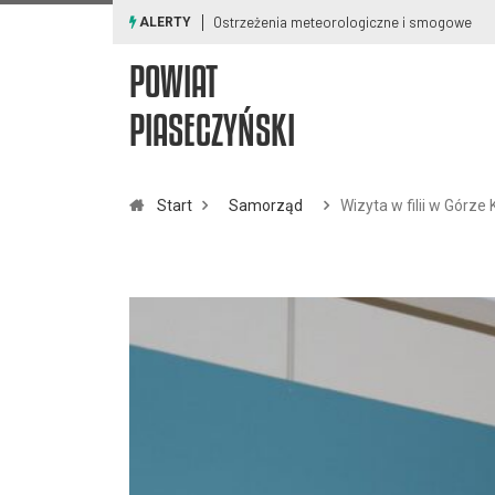
Ostrzeżenia meteorologiczne i smogowe
ALERTY
POWIAT
PIASECZYŃSKI
Start
Samorząd
Wizyta w filii w Górze 