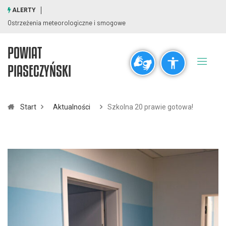
ALERTY
Ostrzeżenia meteorologiczne i smogowe
POWIAT
Ogólne
PIASECZYŃSKI
visibility_off
title
Wyłącz błyski
Zaznaczanie nagłówków
Start
Aktualności
Szkolna 20 prawie gotowa!
Rozdzielczość
zoom_out
zoom_in
Pomniejsz
Powiększ
Czcionki
remove_circle_outline
add_circle_outline