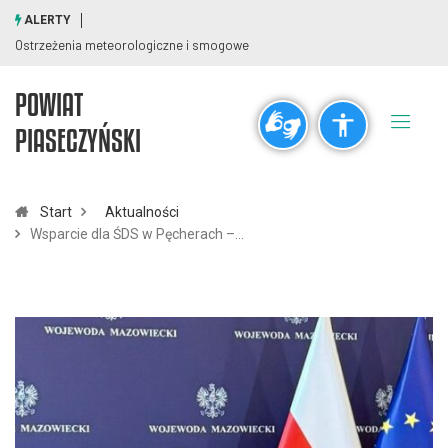
ALERTY
Ostrzeżenia meteorologiczne i smogowe
POWIAT
Ogólne
PIASECZYŃSKI
visibility_off
title
Wyłącz błyski
Zaznaczanie nagłówków
Start
Aktualności
Wsparcie dla ŚDS w Pęcherach –…
Rozdzielczość
zoom_out
zoom_in
Pomniejsz
Powiększ
Czcionki
remove_circle_outline
add_circle_outline