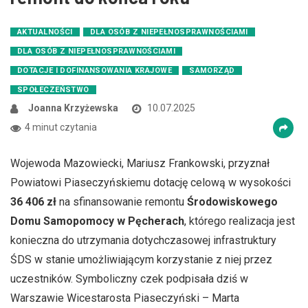
AKTUALNOŚCI
DLA OSÓB Z NIEPEŁNOSPRAWNOŚCIAMI
DLA OSÓB Z NIEPEŁNOSPRAWNOŚCIAMI
DOTACJE I DOFINANSOWANIA KRAJOWE
SAMORZĄD
SPOŁECZEŃSTWO
Joanna Krzyżewska
10.07.2025
4 minut czytania
Wojewoda Mazowiecki, Mariusz Frankowski, przyznał
Powiatowi Piaseczyńskiemu dotację celową w wysokości
36 406 zł
na sfinansowanie remontu
Środowiskowego
Domu Samopomocy w Pęcherach
, którego realizacja jest
konieczna do utrzymania dotychczasowej infrastruktury
ŚDS w stanie umożliwiającym korzystanie z niej przez
uczestników. Symboliczny czek podpisała dziś w
Warszawie Wicestarosta Piaseczyński – Marta