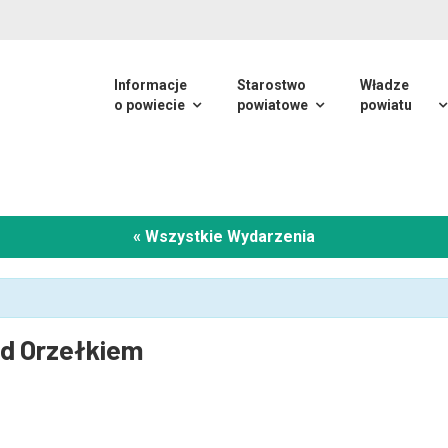
Informacje
Starostwo
Władze
o powiecie
powiatowe
powiatu
« Wszystkie Wydarzenia
od Orzełkiem