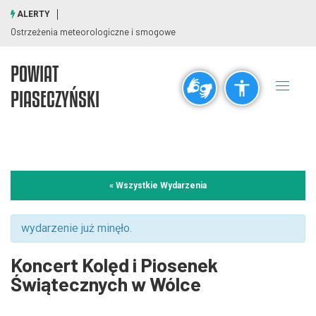
ALERTY
Ostrzeżenia meteorologiczne i smogowe
POWIAT
Ogólne
PIASECZYŃSKI
visibility_off
title
Wyłącz błyski
Zaznaczanie nagłówków
Rozdzielczość
« Wszystkie Wydarzenia
zoom_out
zoom_in
Pomniejsz
Powiększ
wydarzenie już minęło.
Koncert Kolęd i Piosenek
Czcionki
Świątecznych w Wólce
remove_circle_outline
add_circle_outline