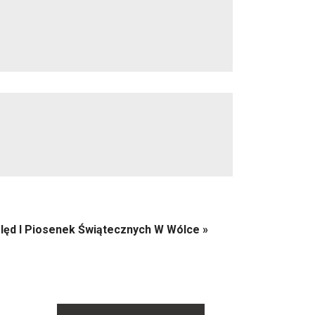
lęd I Piosenek Świątecznych W Wólce
»