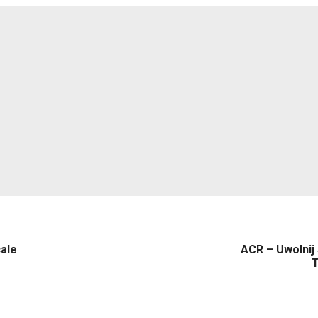
ale
ACR – Uwolnij 
T