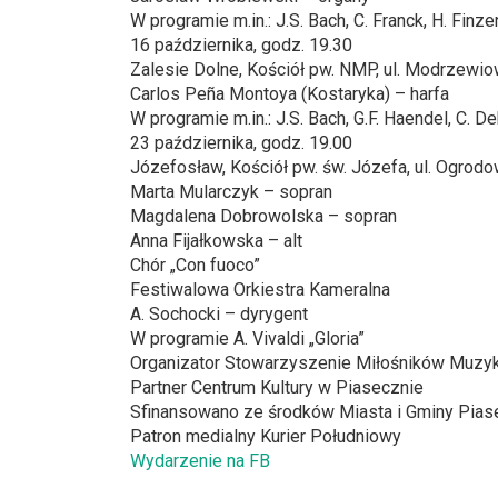
W programie m.in.: J.S. Bach, C. Franck, H. Finz
16 października, godz. 19.30
Zalesie Dolne, Kościół pw. NMP, ul. Modrzewio
Carlos Peña Montoya (Kostaryka) – harfa
W programie m.in.: J.S. Bach, G.F. Haendel, C. 
23 października, godz. 19.00
Józefosław, Kościół pw. św. Józefa, ul. Ogrod
Marta Mularczyk – sopran
Magdalena Dobrowolska – sopran
Anna Fijałkowska – alt
Chór „Con fuoco”
Festiwalowa Orkiestra Kameralna
A. Sochocki – dyrygent
W programie A. Vivaldi „Gloria”
Organizator Stowarzyszenie Miłośników Muzyk
Partner Centrum Kultury w Piasecznie
Sfinansowano ze środków Miasta i Gminy Pias
Patron medialny Kurier Południowy
Wydarzenie na FB