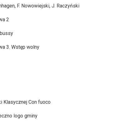
enhagen, F. Nowowiejski, J. Raczyński
wa 2
Debussy
owa 3. Wstęp wolny
i Klasycznej Con fuoco
eczno logo gminy