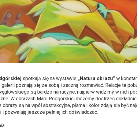
dgórskiej
spotkają się na wystawie
„Natura obrazu”
w konstan
i galerii poznają się ze sobą i zaczną rozmawiać. Relacje te pob
węgłowskiego są bardzo narracyjne, najpierw widzimy w nich po
czne. W obrazach Marii Podgórskiej możemy dostrzec dokładnie 
e obrazy są na wpół abstrakcyjne, plama i kolor zdają się być 
i i pozwalają jeszcze pełniej ich doświadczać.
ia.