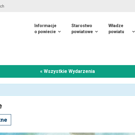
Informacje
Starostwo
Władze
o powiecie
powiatowe
powiatu
« Wszystkie Wydarzenia
e
tne