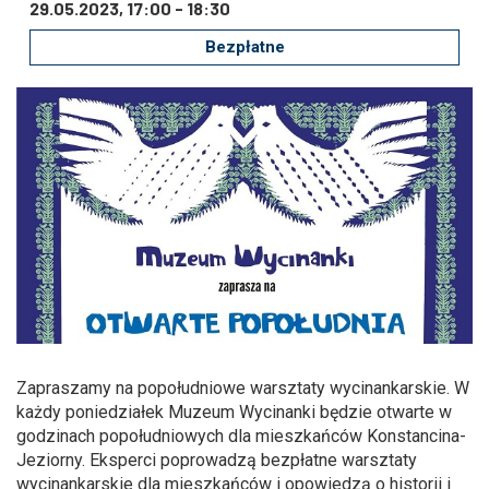
Zmniejsz czcionkę
Zwiększ czcionkę
29.05.2023, 17:00
-
18:30
Bezpłatne
spellcheck
Bardziej czytelny tekst
Kontrast kolorów
brightness_high
brightness_low
Jasny kontrast
Ciemny kontrast
Odnośniki
format_underlined
font_download
Podkreślanie odnośników
Zaznacz odnośniki
Zapraszamy na popołudniowe warsztaty wycinankarskie. W
każdy poniedziałek Muzeum Wycinanki będzie otwarte w
godzinach popołudniowych dla mieszkańców Konstancina-
Jeziorny. Eksperci poprowadzą bezpłatne warsztaty
cached
accessibility
wycinankarskie dla mieszkańców i opowiedzą o historii i
Zresetuj wszystkie opcje
Deklaracja dostępności