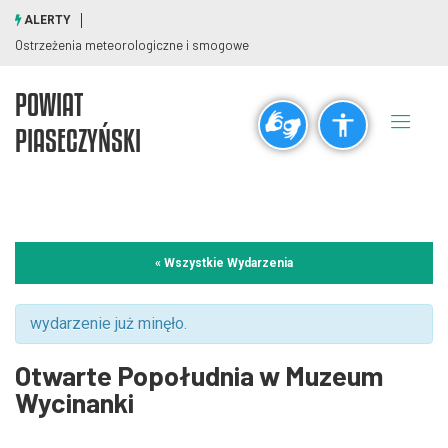
ALERTY
Ostrzeżenia meteorologiczne i smogowe
POWIAT
Ogólne
PIASECZYŃSKI
visibility_off
title
Wyłącz błyski
Zaznaczanie nagłówków
Rozdzielczość
« Wszystkie Wydarzenia
zoom_out
zoom_in
Pomniejsz
Powiększ
wydarzenie już minęło.
Otwarte Popołudnia w Muzeum
Czcionki
Wycinanki
remove_circle_outline
add_circle_outline