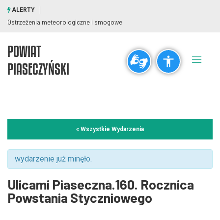
ALERTY
Ostrzeżenia meteorologiczne i smogowe
POWIAT
Ogólne
PIASECZYŃSKI
visibility_off
title
Wyłącz błyski
Zaznaczanie nagłówków
Rozdzielczość
« Wszystkie Wydarzenia
zoom_out
zoom_in
Pomniejsz
Powiększ
wydarzenie już minęło.
Ulicami Piaseczna.160. Rocznica
Czcionki
Powstania Styczniowego
remove_circle_outline
add_circle_outline