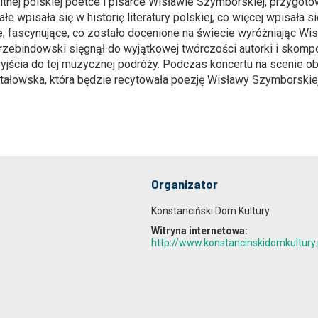
ej polskiej poetce i pisarce Wisławie Szymborskiej, przygoto
ałe wpisała się w historię literatury polskiej, co więcej wpisał
ne, fascynujące, co zostało docenione na świecie wyróżniając W
rzebindowski sięgnął do wyjątkowej twórczości autorki i skomp
wyjścia do tej muzycznej podróży. Podczas koncertu na scenie
tałowska, która będzie recytowała poezję Wisławy Szymborskiej
Organizator
Konstanciński Dom Kultury
Witryna internetowa:
http://www.konstancinskidomkultury.