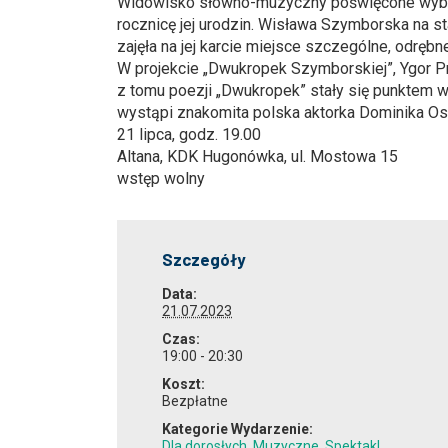
Widowisko słowno-muzyczny poświęcone wybitn
rocznicę jej urodzin. Wisława Szymborska na st
zajęła na jej karcie miejsce szczególne, odręb
W projekcie „Dwukropek Szymborskiej”, Ygor P
z tomu poezji „Dwukropek” stały się punktem 
wystąpi znakomita polska aktorka Dominika Os
21 lipca, godz. 19.00
Altana, KDK Hugonówka, ul. Mostowa 15
wstęp wolny
Szczegóły
Data:
21.07.2023
Czas:
19:00 - 20:30
Koszt:
Bezpłatne
Kategorie Wydarzenie:
Dla dorosłych
,
Muzyczne
,
Spektakl