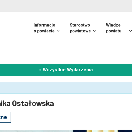
Informacje
Starostwo
Władze
o powiecie
powiatowe
powiatu
« Wszystkie Wydarzenia
nika Ostałowska
tne