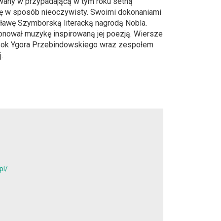
wany w przypadającą w tym roku setną
a się w sposób nieoczywisty. Swoimi dokonaniami
isławę Szymborską literacką nagrodą Nobla.
onował muzykę inspirowaną jej poezją. Wiersze
 obok Ygora Przebindowskiego wraz zespołem
.
pl/