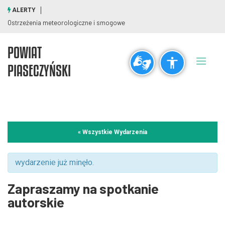
ALERTY
Ostrzeżenia meteorologiczne i smogowe
POWIAT
Ogólne
PIASECZYŃSKI
visibility_off
title
Wyłącz błyski
Zaznaczanie nagłówków
Rozdzielczość
« Wszystkie Wydarzenia
zoom_out
zoom_in
Pomniejsz
Powiększ
wydarzenie już minęło.
Zapraszamy na spotkanie
Czcionki
autorskie
remove_circle_outline
add_circle_outline