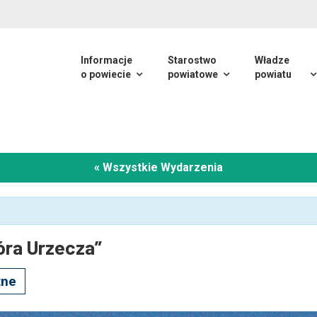
Informacje
Starostwo
Władze
o powiecie
powiatowe
powiatu
« Wszystkie Wydarzenia
óra Urzecza”
tne