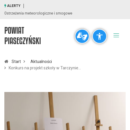
ALERTY
Ostrzeżenia meteorologiczne i smogowe
POWIAT
Ogólne
PIASECZYŃSKI
visibility_off
title
Wyłącz błyski
Zaznaczanie nagłówków
Start
Aktualności
Konkurs na projekt szkoły w Tarczynie…
Rozdzielczość
zoom_out
zoom_in
Pomniejsz
Powiększ
Czcionki
remove_circle_outline
add_circle_outline