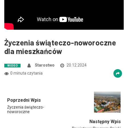
Zmniejsz czcionkę
Zwiększ czcionkę
spellcheck
Bardziej czytelny tekst
Życzenia świąteczo-noworoczne
Kontrast kolorów
dla mieszkańców
brightness_high
brightness_low
Jasny kontrast
Ciemny kontrast
Starostwo
20.12.2024
WIDEO
0 minuta czytania
Odnośniki
format_underlined
font_download
Poprzedni Wpis
Podkreślanie odnośników
Zaznacz odnośniki
Życzenia świąteczo-
noworoczne
cached
accessibility
Następny Wpis
Zresetuj wszystkie opcje
Deklaracja dostępności