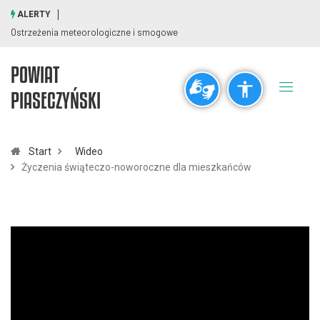
ALERTY
Ostrzeżenia meteorologiczne i smogowe
POWIAT
Ogólne
PIASECZYŃSKI
visibility_off
title
Wyłącz błyski
Zaznaczanie nagłówków
Start
Wideo
Życzenia świąteczo-noworoczne dla mieszkańców
Rozdzielczość
zoom_out
zoom_in
Pomniejsz
Powiększ
Czcionki
remove_circle_outline
add_circle_outline