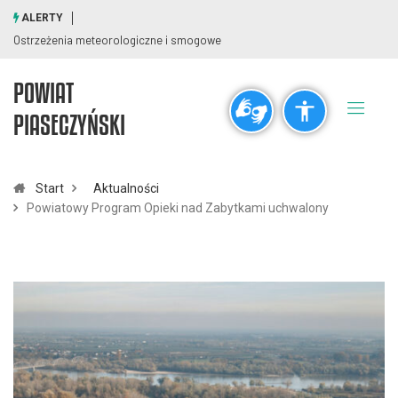
ALERTY
Ostrzeżenia meteorologiczne i smogowe
POWIAT
Ogólne
PIASECZYŃSKI
visibility_off
title
Wyłącz błyski
Zaznaczanie nagłówków
Start
Aktualności
Powiatowy Program Opieki nad Zabytkami uchwalony
Rozdzielczość
zoom_out
zoom_in
Pomniejsz
Powiększ
Czcionki
remove_circle_outline
add_circle_outline