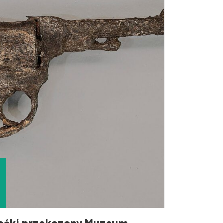
śki przekazany Muzeum...