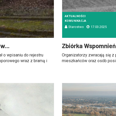
AKTUALNOŚCI
KOMUNIKACJA
Starostwo
17.03.2025
w...
Zbiórka Wspomnień d
o wpisaniu do rejestru
Organizatorzy zwracają się z 
porowego wraz z bramą i
mieszkańców oraz osób posiad