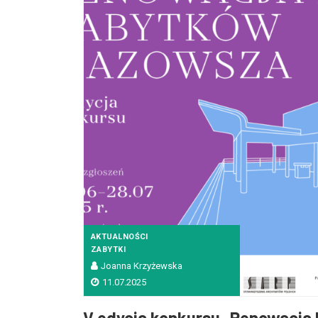
AKTUALNOŚCI
ZABYTKI
Joanna Krzyżewska
11.07.2025
V edycja konkursu „Renowacja 