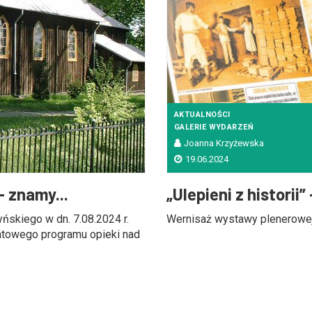
AKTUALNOŚCI
GALERIE WYDARZEŃ
Joanna Krzyżewska
19.06.2024
 znamy...
„Ulepieni z historii
ńskiego w dn. 7.08.2024 r.
Wernisaż wystawy plenerowej o 
atowego programu opieki nad