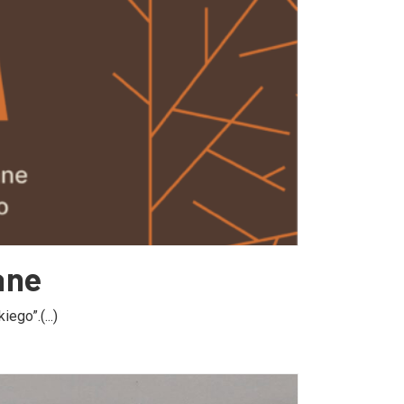
ane
go”.(...)