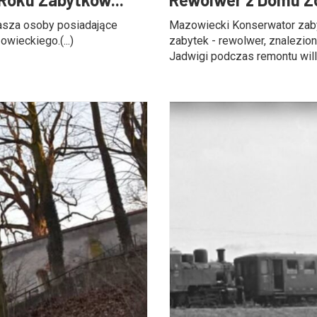
sza osoby posiadające
Mazowiecki Konserwator zab
wieckiego.(...)
zabytek - rewolwer, znalezio
Jadwigi podczas remontu willi 