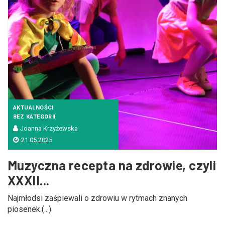
Zmniejsz czcionkę
Zwiększ czcionkę
spellcheck
Bardziej czytelny tekst
Kontrast kolorów
brightness_high
brightness_low
Jasny kontrast
Ciemny kontrast
AKTUALNOŚCI
BEZ KATEGORII
Joanna Krzyżewska
21.05.2025
Odnośniki
Muzyczna recepta na zdrowie, czyli
format_underlined
font_download
XXXII...
Podkreślanie odnośników
Zaznacz odnośniki
Najmłodsi zaśpiewali o zdrowiu w rytmach znanych
piosenek.(...)
cached
accessibility
Zresetuj wszystkie opcje
Deklaracja dostępności