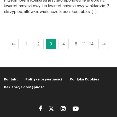
Przedmiotem Konkursu jest skomponowanie utworu na
kwartet smyczkowy lub kwintet smyczkowy w składzie: 2
skrzypiec, altówka, wiolonczela oraz kontrabas. (...)
…
1
2
3
4
5
14
Kontakt
Polityka prywatności
Polityka Cookies
Deklaracja dostępności