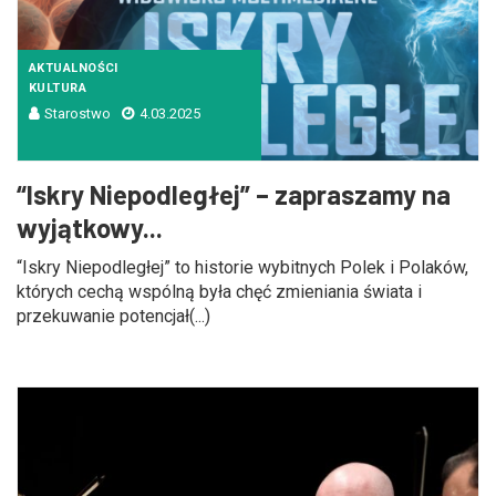
AKTUALNOŚCI
KULTURA
Starostwo
4.03.2025
“Iskry Niepodległej” – zapraszamy na
wyjątkowy...
“Iskry Niepodległej” to historie wybitnych Polek i Polaków,
których cechą wspólną była chęć zmieniania świata i
przekuwanie potencjał(...)